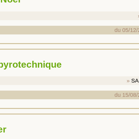
du 05/12/
 pyrotechnique
SA
du 15/08/
er