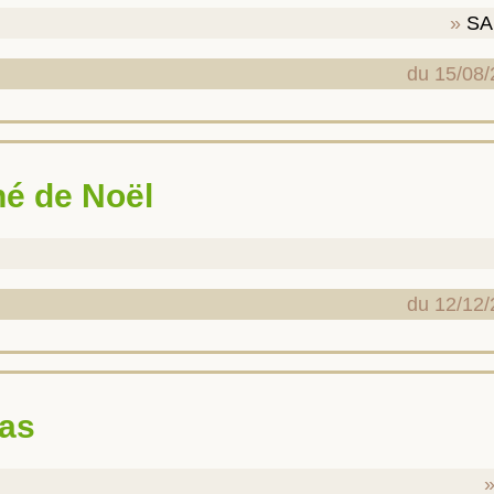
SA
du 15/08/
ché de Noël
du 12/12/
ras