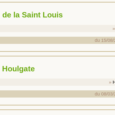
e de la Saint Louis
du 15/08/
à Houlgate
du 08/03/