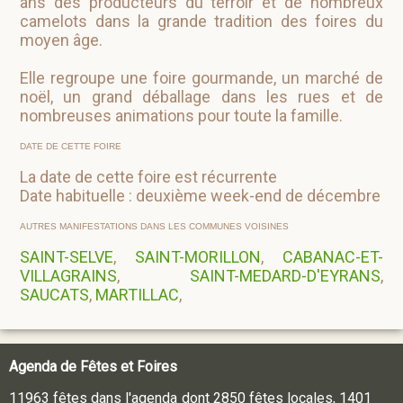
ans des producteurs du terroir et de nombreux
camelots dans la grande tradition des foires du
moyen âge.
Elle regroupe une foire gourmande, un marché de
noël, un grand déballage dans les rues et de
nombreuses animations pour toute la famille.
DATE DE CETTE FOIRE
La date de cette foire est récurrente
Date habituelle : deuxième week-end de décembre
AUTRES MANIFESTATIONS DANS LES COMMUNES VOISINES
SAINT-SELVE
,
SAINT-MORILLON
,
CABANAC-ET-
VILLAGRAINS
,
SAINT-MEDARD-D'EYRANS
,
SAUCATS
,
MARTILLAC
,
Agenda de Fêtes et Foires
11963 fêtes dans l'agenda dont 2850 fêtes locales, 1401