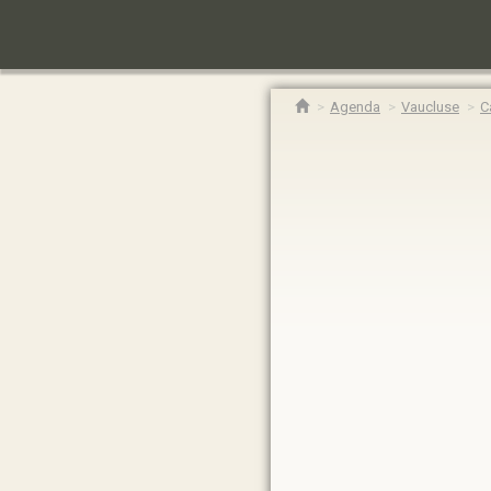
Agenda
Vaucluse
C