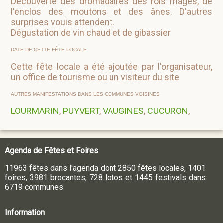
Découverte des dromadaires des rois mages, de
l'enclos des moutons et des ânes. D'autres
surprises vouis attendent.
Dégustation de vin chaud et de gibassier
DATE DE CETTE FÊTE LOCALE
Cette fête locale a été ajoutée par l'organisateur,
un office de tourisme ou un visiteur du site
AUTRES MANIFESTATIONS DANS LES COMMUNES VOISINES
LOURMARIN
,
PUYVERT
,
VAUGINES
,
CUCURON
,
Agenda de Fêtes et Foires
11963 fêtes dans l'agenda dont 2850 fêtes locales, 1401
foires, 3981 brocantes, 728 lotos et 1445 festivals dans
6719 communes
Information