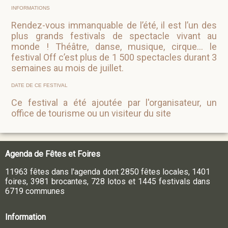
INFORMATIONS
Rendez-vous immanquable de l’été, il est l’un des
plus grands festivals de spectacle vivant au
monde ! Théâtre, danse, musique, cirque... le
festival Off c’est plus de 1 500 spectacles durant 3
semaines au mois de juillet.
DATE DE CE FESTIVAL
Ce festival a été ajoutée par l'organisateur, un
office de tourisme ou un visiteur du site
Agenda de Fêtes et Foires
11963 fêtes dans l'agenda dont 2850 fêtes locales, 1401
foires, 3981 brocantes, 728 lotos et 1445 festivals dans
6719 communes
Information