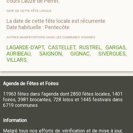
cours Lauze de Perret.
DATE DE CETTE FÊTE LOCALE
La date de cette fête locale est récurrente
Date habituelle : Pentecôte
AUTRES MANIFESTATIONS DANS LES COMMUNES VOISINES
LAGARDE-D'APT
,
CASTELLET
,
RUSTREL
,
GARGAS
,
AURIBEAU
,
SAIGNON
,
GIGNAC
,
SIVERGUES
,
VILLARS
,
Agenda de Fêtes et Foires
11963 fêtes dans l'agenda dont 2850 fêtes locales, 1401
foires, 3981 brocantes, 728 lotos et 1445 festivals dans
6719 communes
Information
Malgré tous nos efforts de vérification et de mise à jour,