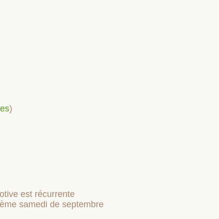
pes
)
otive est récurrente
xième samedi de septembre