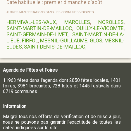
Date habituelle : premier dimanche d'août
AUTRES MANIFESTATIONS DANS LES COMMUNES VOISINES
HERMIVAL-LES-VAUX
,
MAROLLES
,
NOROLLES
,
SAINT-MARTIN-DE-MAILLOC
,
OUILLY-LE-VICOMTE
,
SAINT-GERMAIN-DE-LIVET
,
SAINT-MARTIN-DE-LA-
LIEUE
,
FIRFOL
,
MESNIL-GUILLAUME
,
GLOS
,
MESNIL-
EUDES
,
SAINT-DENIS-DE-MAILLOC
,
Agenda de Fêtes et Foires
11963 fêtes dans l'agenda dont 2850 fêtes locales, 1401
foires, 3981 brocantes, 728 lotos et 1445 festivals dans
6719 communes
Information
Malgré tous nos efforts de vérification et de mise à jour,
nous ne pouvons pas garantir l'exactitude de toutes les
dates indiquées sur le site.