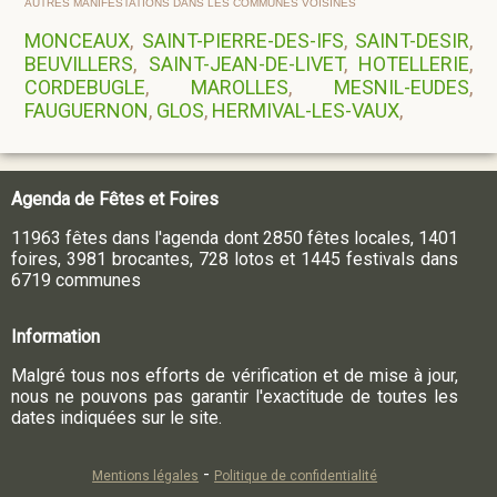
AUTRES MANIFESTATIONS DANS LES COMMUNES VOISINES
MONCEAUX
,
SAINT-PIERRE-DES-IFS
,
SAINT-DESIR
,
BEUVILLERS
,
SAINT-JEAN-DE-LIVET
,
HOTELLERIE
,
CORDEBUGLE
,
MAROLLES
,
MESNIL-EUDES
,
FAUGUERNON
,
GLOS
,
HERMIVAL-LES-VAUX
,
Agenda de Fêtes et Foires
11963 fêtes dans l'agenda dont 2850 fêtes locales, 1401
foires, 3981 brocantes, 728 lotos et 1445 festivals dans
6719 communes
Information
Malgré tous nos efforts de vérification et de mise à jour,
nous ne pouvons pas garantir l'exactitude de toutes les
dates indiquées sur le site.
-
Mentions légales
Politique de confidentialité