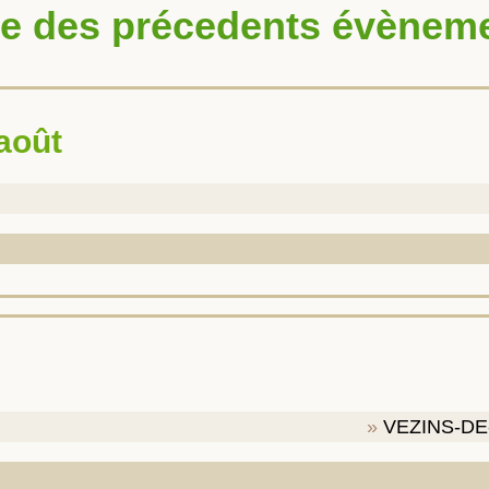
te des précedents évènem
 août
VEZINS-D