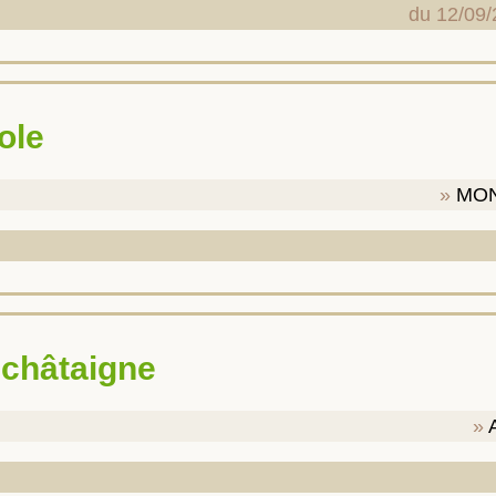
du 12/09/
cole
MO
a châtaigne