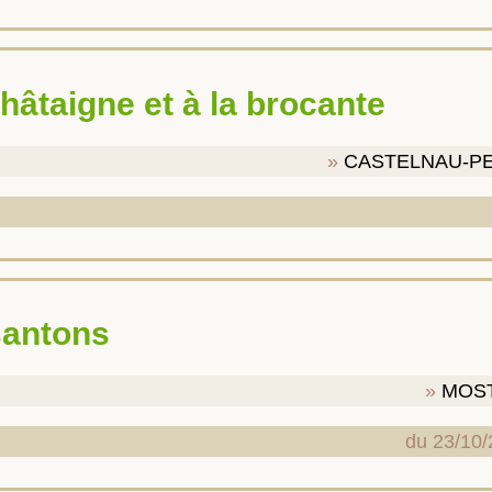
 châtaigne et à la brocante
CASTELNAU-P
 santons
MOS
du 23/10/