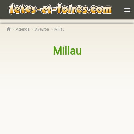
Agenda
Aveyron
Millau
Millau