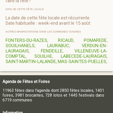
faire la fête !
DATE DE CETTE FÊTE LOCALE
La date de cette fête locale est récurrente
Date habituelle : week-end avant le 15 août
AUTRES MANIFESTATIONS DANS LES COMMUNES VOISINES
FONTERS-DU-RAZES
,
RICAUD
,
POMAREDE
,
SOUILHANELS
,
LAURABUC
,
VERDUN-EN-
LAURAGAIS
,
FENDEILLE
,
VILLENEUVE-LA-
COMPTAL
,
SOUILHE
,
LABECEDE-LAURAGAIS
,
SAINT-MARTIN-LALANDE
,
MAS-SAINTES-PUELLES
,
Agenda de Fêtes et Foires
11963 fêtes dans l'agenda dont 2850 fêtes locales, 1401
foires, 3981 brocantes, 728 lotos et 1445 festivals dans
6719 communes
Information