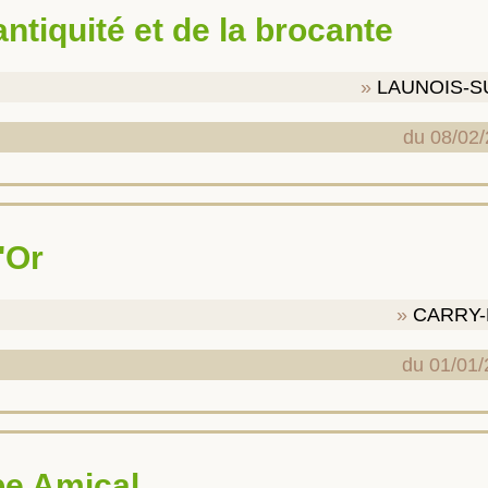
'antiquité et de la brocante
LAUNOIS-S
du 08/02/
'Or
CARRY-
du 01/01/
pe Amical