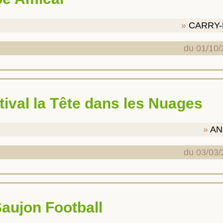
CARRY-
du 01/10/
tival la Tête dans les Nuages
AN
du 03/03/
Saujon Football