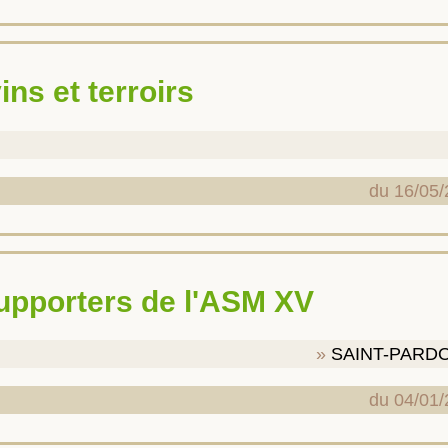
vins et terroirs
du 16/05/
supporters de l'ASM XV
SAINT-PARD
du 04/01/