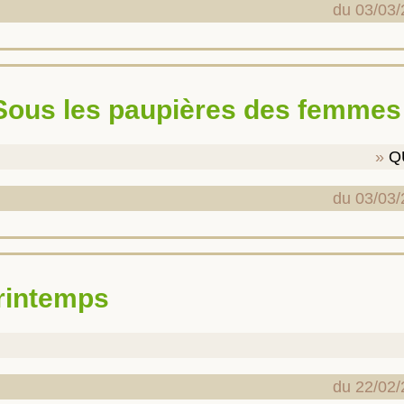
du 03/03/
« Sous les paupières des femmes
Q
du 03/03/
printemps
du 22/02/