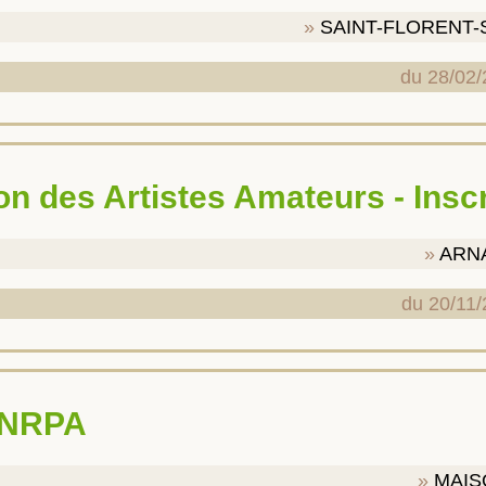
SAINT-FLORENT
du 28/02/
on des Artistes Amateurs - Inscr
ARN
du 20/11/
'UNRPA
MAIS