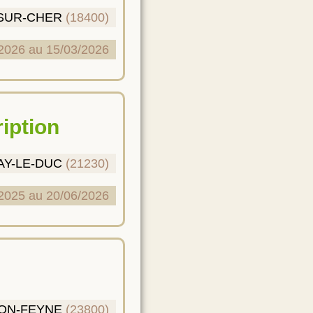
-SUR-CHER
(18400)
2026 au 15/03/2026
iption
AY-LE-DUC
(21230)
2025 au 20/06/2026
ON-FEYNE
(23800)