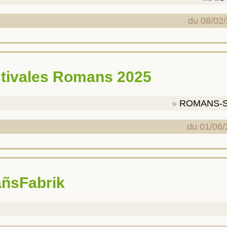
du 08/02
stivales Romans 2025
ROMANS-S
du 01/06/
DañsFabrik