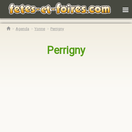
Agenda
Yonne
Perrigny
Perrigny