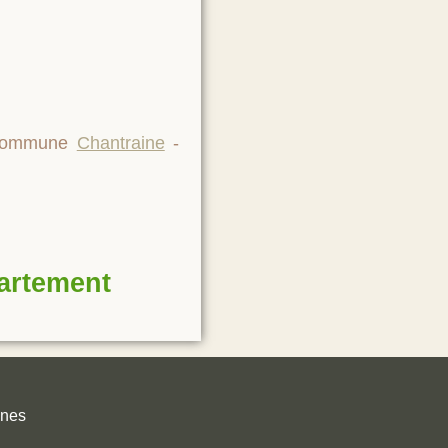
a commune
Chantraine
-
partement
unes