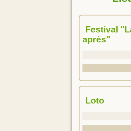
Festival "La Guitare sous tous les angles...20ans
après"
Loto