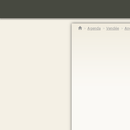
Agenda
Vendée
An