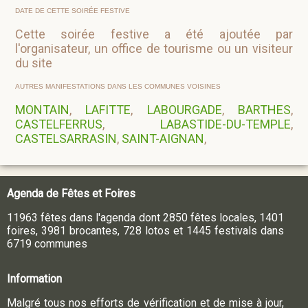
DATE DE CETTE SOIRÉE FESTIVE
Cette soirée festive a été ajoutée par
l'organisateur, un office de tourisme ou un visiteur
du site
AUTRES MANIFESTATIONS DANS LES COMMUNES VOISINES
MONTAIN
,
LAFITTE
,
LABOURGADE
,
BARTHES
,
CASTELFERRUS
,
LABASTIDE-DU-TEMPLE
,
CASTELSARRASIN
,
SAINT-AIGNAN
,
Agenda de Fêtes et Foires
11963 fêtes dans l'agenda dont 2850 fêtes locales, 1401
foires, 3981 brocantes, 728 lotos et 1445 festivals dans
6719 communes
Information
Malgré tous nos efforts de vérification et de mise à jour,