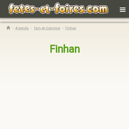
Agenda
Tarn-et-Garonne
Finhan
Finhan