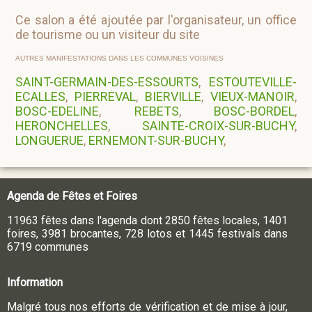
Ce salon a été ajoutée par l'organisateur, un office
de tourisme ou un visiteur du site
AUTRES MANIFESTATIONS DANS LES COMMUNES VOISINES
SAINT-GERMAIN-DES-ESSOURTS
,
ESTOUTEVILLE-
ECALLES
,
PIERREVAL
,
BIERVILLE
,
VIEUX-MANOIR
,
BOSC-EDELINE
,
REBETS
,
BOSC-BORDEL
,
HERONCHELLES
,
SAINTE-CROIX-SUR-BUCHY
,
LONGUERUE
,
ERNEMONT-SUR-BUCHY
,
Agenda de Fêtes et Foires
11963 fêtes dans l'agenda dont 2850 fêtes locales, 1401
foires, 3981 brocantes, 728 lotos et 1445 festivals dans
6719 communes
Information
Malgré tous nos efforts de vérification et de mise à jour,