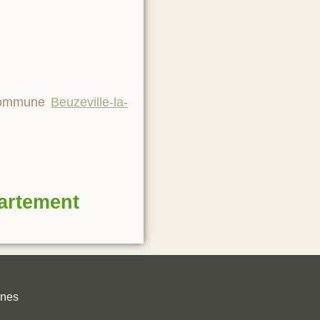
 commune
Beuzeville-la-
partement
unes