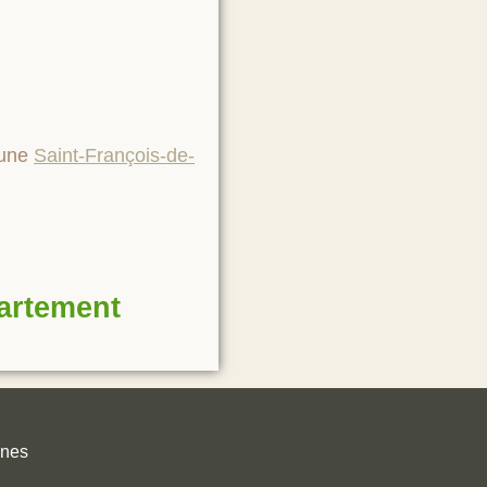
mune
Saint-François-de-
partement
unes