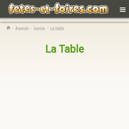
Agenda
Savoie
La Table
La Table