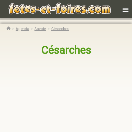
Agenda
Savoie
Césarches
Césarches