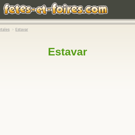
ntales
Estavar
Estavar