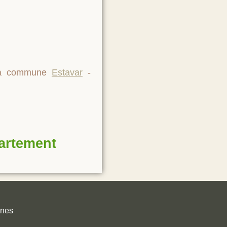
 la commune
Estavar
-
partement
unes