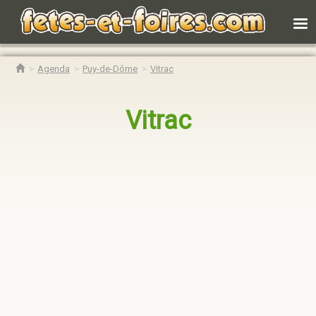
Agenda
Puy-de-Dôme
Vitrac
Vitrac