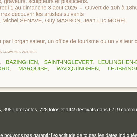
s, graveurs, sculpteurs et plasticiens.
ndredi 1 au dimanche 3 aout 2025 - Ouvert de 10h à 1
ez découvrir les artistes suivants
, Michel SENAVE, Guy MASSON, Jean-Luc MOREL
 par l'organisateur, un office de tourisme ou un visiteur d
ES COMMUNES VOISINES
,
BAZINGHEN
,
SAINT-INGLEVERT
,
LEULINGHEN-
ORD
,
MARQUISE
,
WACQUINGHEN
,
LEUBRING
es, 3981 brocantes, 728 lotos et 1445 festivals dans 6719 comm
ne pouvons pas garantir l'exactitude de toutes les dates indiquées