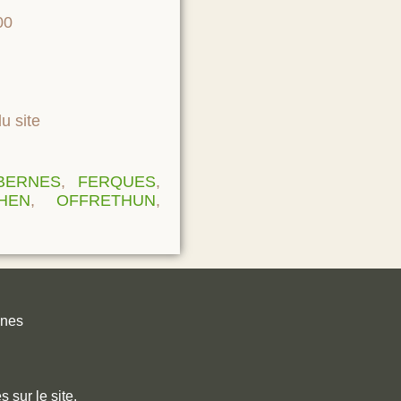
8h00
u site
BERNES
,
FERQUES
,
HEN
,
OFFRETHUN
,
unes
 sur le site.