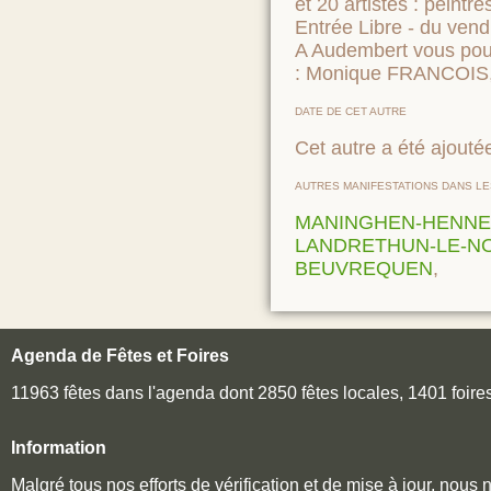
et 20 artistes : peintre
Entrée Libre - du ve
A Audembert vous pourr
: Monique FRANCOIS
DATE DE CET AUTRE
Cet autre a été ajoutée
AUTRES MANIFESTATIONS DANS L
MANINGHEN-HENNE
LANDRETHUN-LE-N
BEUVREQUEN
,
Agenda de Fêtes et Foires
11963 fêtes dans l'agenda dont 2850 fêtes locales, 1401 foir
Information
Malgré tous nos efforts de vérification et de mise à jour, nous 