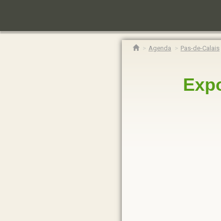
Agenda
Pas-de-Calais
Expo