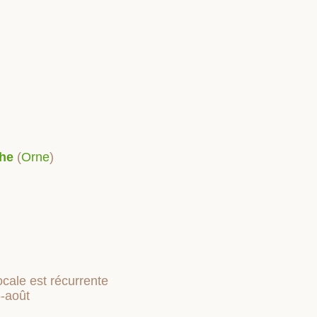
the
(
Orne
)
ocale est récurrente
5-août