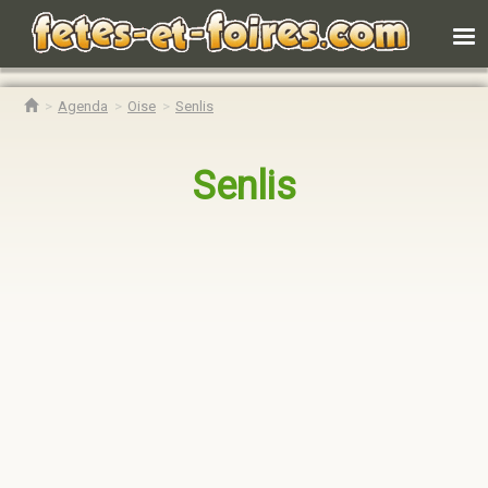
Agenda
Oise
Senlis
Senlis