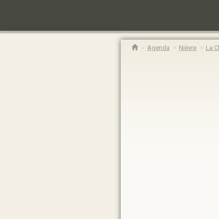
Agenda
Nièvre
La C