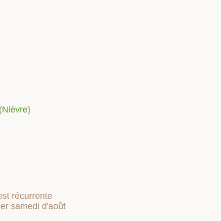
(
Nièvre
)
est récurrente
ier samedi d'août