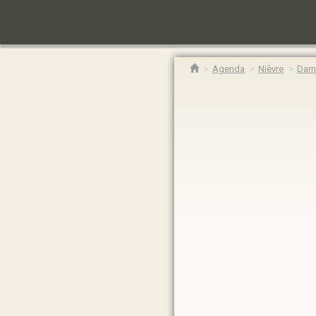
Agenda
Nièvre
Damp