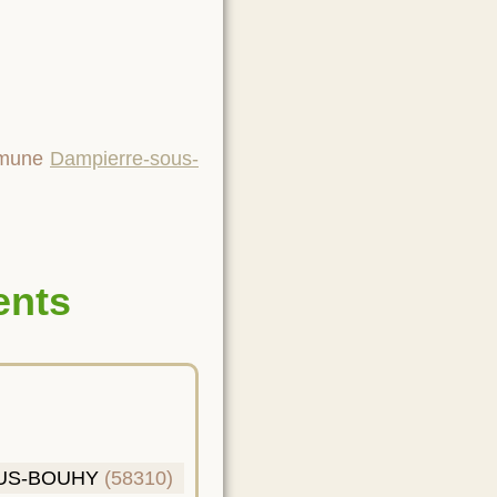
ommune
Dampierre-sous-
ents
US-BOUHY
(58310)