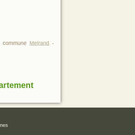
 la commune
Melrand
-
partement
unes