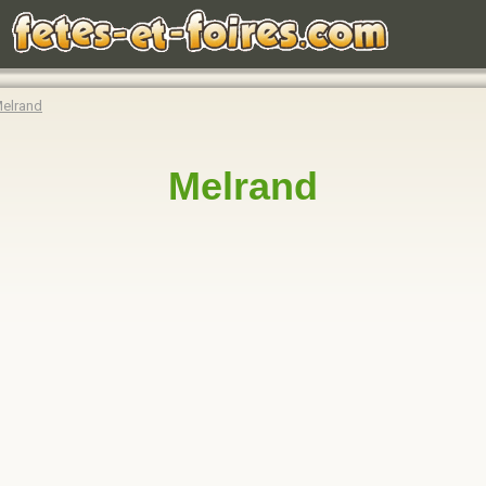
elrand
Melrand