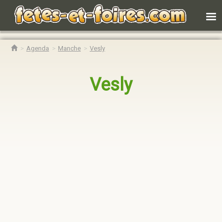
Agenda
Manche
Vesly
Vesly