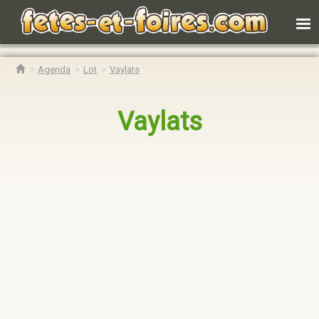
Agenda
Lot
Vaylats
Vaylats