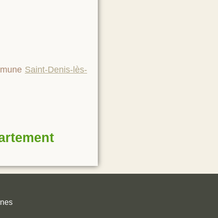
ommune
Saint-Denis-lès-
partement
unes