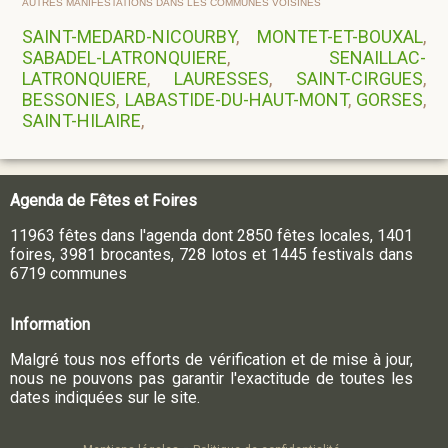
AUTRES MANIFESTATIONS DANS LES COMMUNES VOISINES
SAINT-MEDARD-NICOURBY
,
MONTET-ET-BOUXAL
,
SABADEL-LATRONQUIERE
,
SENAILLAC-
LATRONQUIERE
,
LAURESSES
,
SAINT-CIRGUES
,
BESSONIES
,
LABASTIDE-DU-HAUT-MONT
,
GORSES
,
SAINT-HILAIRE
,
Agenda de Fêtes et Foires
11963 fêtes dans l'agenda dont 2850 fêtes locales, 1401
foires, 3981 brocantes, 728 lotos et 1445 festivals dans
6719 communes
Information
Malgré tous nos efforts de vérification et de mise à jour,
nous ne pouvons pas garantir l'exactitude de toutes les
dates indiquées sur le site.