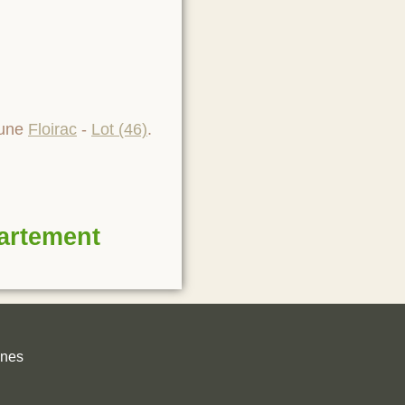
mune
Floirac
-
Lot (46)
.
partement
unes