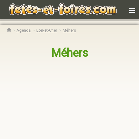
Agenda
Loir-et-Cher
Méhers
Méhers