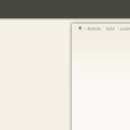
Agenda
Indre
Luçay