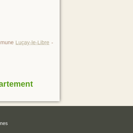
commune
Luçay-le-Libre
-
partement
unes