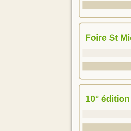
Foire St M
10° éditio