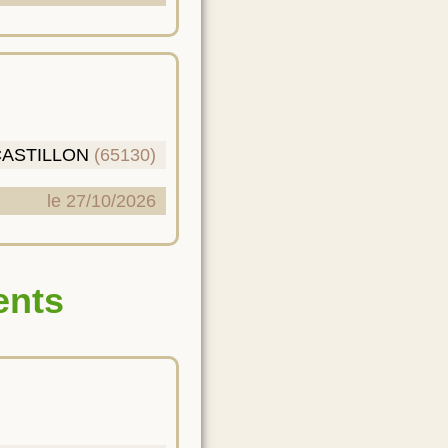
CASTILLON
(65130)
le 27/10/2026
ents