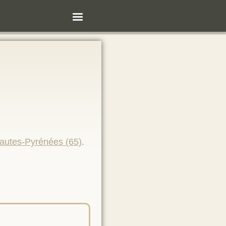
autes-Pyrénées (65)
.