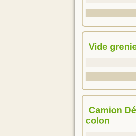
Vide greni
Camion Dépistage Cancer du sein, de l'utérus et du
colon