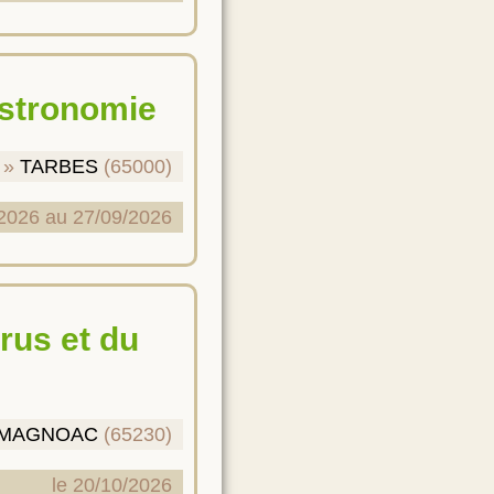
astronomie
TARBES
(65000)
2026 au 27/09/2026
-MAGNOAC
(65230)
le 20/10/2026