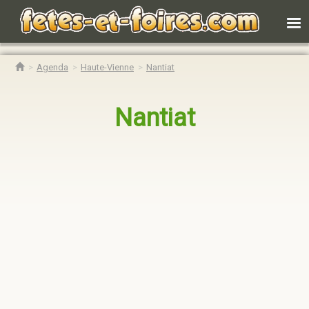
Agenda
Haute-Vienne
Nantiat
Nantiat