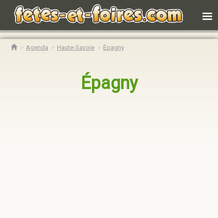
Agenda
Haute-Savoie
Épagny
Épagny