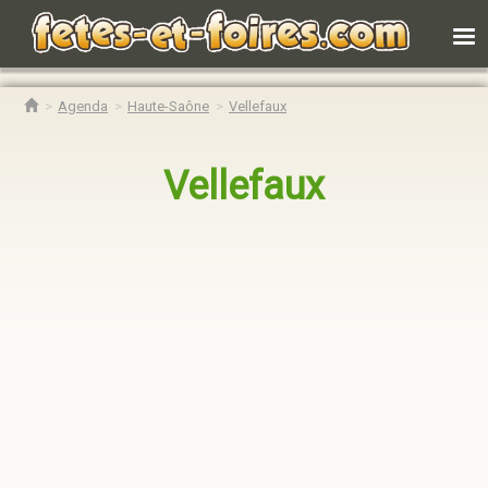
Agenda
Haute-Saône
Vellefaux
Vellefaux