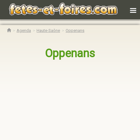
Agenda
Haute-Saône
Oppenans
Oppenans