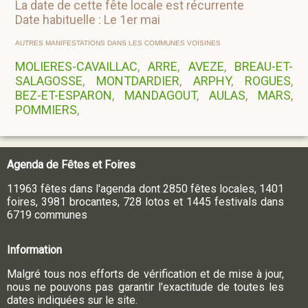
La date de cette fête locale est récurrente
Date habituelle : Le 1er mai
AUTRES MANIFESTATIONS DANS LES COMMUNES VOISINES
MOLIERES-CAVAILLAC
,
ARRE
,
AVEZE
,
BREAU-ET-
SALAGOSSE
,
MONTDARDIER
,
ARPHY
,
ROGUES
,
BEZ-ET-ESPARON
,
MANDAGOUT
,
AULAS
,
MARS
,
POMMIERS
,
Agenda de Fêtes et Foires
11963 fêtes dans l'agenda dont 2850 fêtes locales, 1401
foires, 3981 brocantes, 728 lotos et 1445 festivals dans
6719 communes
Information
Malgré tous nos efforts de vérification et de mise à jour,
nous ne pouvons pas garantir l'exactitude de toutes les
dates indiquées sur le site.