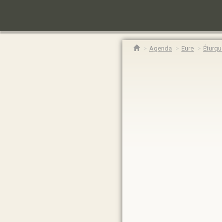
Agenda
Eure
Éturqu