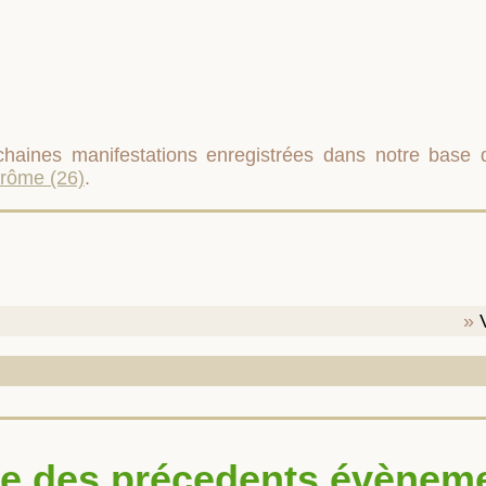
rochaines manifestations enregistrées dans notre base
rôme (26)
.
te des précedents évènem