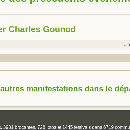
ier Charles Gounod
autres manifestations dans le dé
es, 3981 brocantes, 728 lotos et 1445 festivals dans 6719 comm