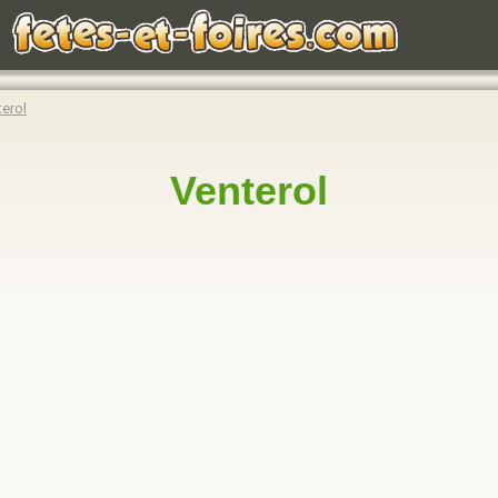
erol
Venterol