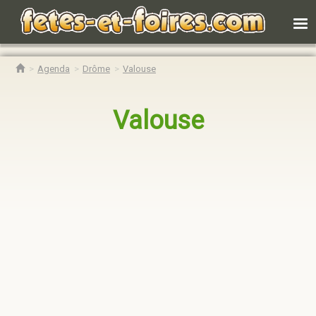
Agenda
Drôme
Valouse
Valouse