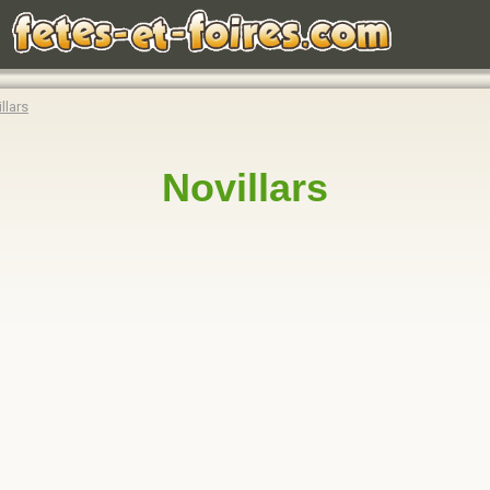
llars
Novillars