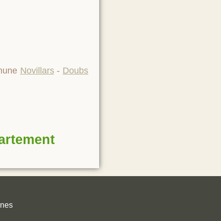
mmune
Novillars
-
Doubs
partement
unes