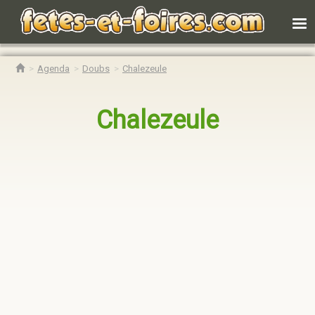
Agenda
Doubs
Chalezeule
Chalezeule