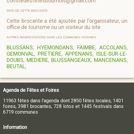
comitedesfetesbournois@gmail.com
DATE DE CETTE BROCANTE
Cette brocante a été ajoutée par l'organisateur, un
office de tourisme ou un visiteur du site
AUTRES MANIFESTATIONS DANS LES COMMUNES VOISINES
BLUSSANS
,
HYEMONDANS
,
FAIMBE
,
ACCOLANS
,
GEMONVAL
,
PRETIERE
,
APPENANS
,
ISLE-SUR-LE-
DOUBS
,
MEDIERE
,
BLUSSANGEAUX
,
MANCENANS
,
BEUTAL
,
Agenda de Fêtes et Foires
11963 fêtes dans l'agenda dont 2850 fêtes locales, 1401
foires, 3981 brocantes, 728 lotos et 1445 festivals dans
6719 communes
Information